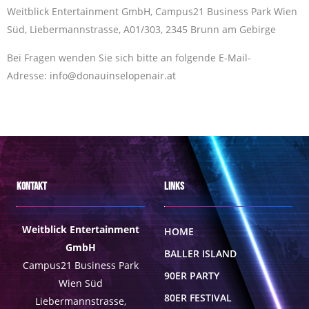
Weitblick Entertainment GmbH, Campus21 Business Park Wien
Süd, Liebermannstrasse, A01/303, 2345 Brunn am Gebirge
Bei Fragen wenden Sie sich bitte an folgende E-Mail-
Adresse:
info@donauinselopenair.at
Kontakt
Links
Weitblick Entertainment
HOME
GmbH
BALLER ISLAND
Campus21 Business Park
90ER PARTY
Wien Süd
80ER FESTIVAL
Liebermannstrasse,