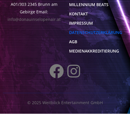
A01/303 2345 Brunn am
MILLENNIUM BEATS
Gebirge Email:
KONTAKT
info@donauinselopenair.at
IMPRESSUM
DATENSCHUTZERKLÄRUNG
AGB
MEDIENAKKREDITIERUNG
© 2025
Weitblick Entertainment GmbH