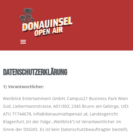
DATENSCHUTZERKLÄRUNG
1) Verantwortlicher:
Weitblick Entertainment GmbH, Campus21 Business Park Wien
Süd, Liebermannstrasse, A01/303, 2345 Brunn am Gebirge, UID:
ATU 71744678,
info@donauinselopenair.at
, Landesgericht
Klagenfurt, (in der Folge „Weitblick“) ist Verantwortlicher im
Sinne der DSGVO. Es ist kein Datenschutzbeauftragter bestellt,